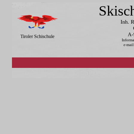
Skisch
Inh. R
O
A-9
Tiroler Schischule
Inform
e-mai